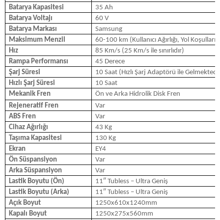
Batarya Kapasitesi
35 Ah
Batarya Voltajı
60 V
Batarya Markası
Samsung
Maksimum Menzil
60-100 km (Kullanıcı Ağırlığı, Yol Koşulları
Hız
85 Km/s
(25 Km/s ile sınırlıdır)
Rampa Performansı
45 Derece
Şarj Süresi
10 Saat (Hızlı Şarj Adaptörü ile Gelmektedi
Hızlı Şarj Süresi
10 Saat
Mekanik Fren
Ön ve Arka Hidrolik Disk Fren
Rejeneratif Fren
Var
ABS Fren
Var
Cihaz Ağırlığı
43 Kg
Taşıma Kapasitesi
130 Kg
Ekran
EY4
Ön Süspansiyon
Var
Arka Süspansiyon
Var
Lastik Boyutu (Ön)
11″ Tubless – Ultra Geniş
Lastik Boyutu (Arka)
11″ Tubless – Ultra Geniş
Açık Boyut
1250x610x1240mm
Kapalı Boyut
1250x275x560mm