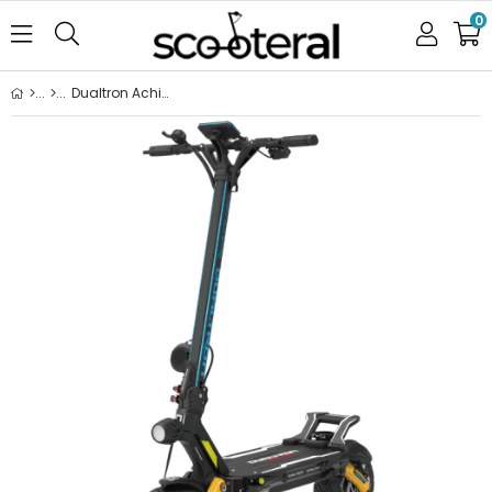
0
Dualtron Achilleus Limited Elektrikli Scooter