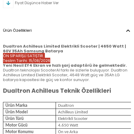
Fiyat Düşünce Haber Ver
Ürün Özellikleri
Dualtron Achilleus Limited Elektrikli Scooter | 4650 Watt |
60V 35Ah Samsung Batarya
ÖN SİPARİŞLİ SATIŞTIR.
Teslim Tarihi: 15/08/2026
Yeni Nesil EY4 Ekran ve hızlı şarj adaptörü ile gelmektedir.
Dualtron teknolojisi ScooterAl farkı ile sizlerle buluşuyor. Dualtron
Achilleus Limited Elektrikli Scooter, 4648 Watt güç ve 35Ah LG
batarya kapasitesi ile güç ve konfor sunuyor.
Dualtron Achilleus Teknik Özellikleri
Ürün Marka
Dualtron
Ürün Model
Achilleus Limited
Ürün Türü
Elektrikli Scooter
Motor Gücü
4.650 Watt
Motor Konumu
Ön ve Arka