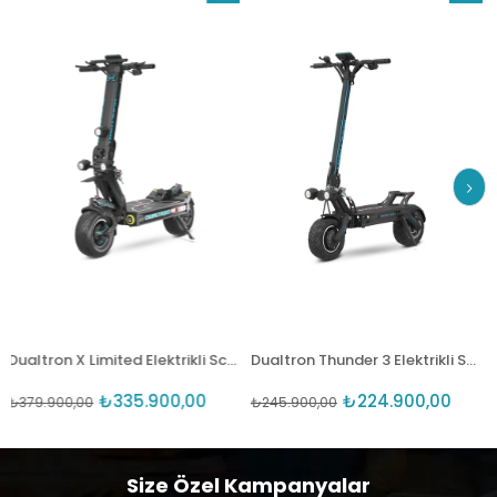
İndirim
İndirim
%12İndirim
%9İndirim
Dualtron X Limited Elektrikli Scooter
Dualtron Thunder 3 Elektrikli Scooter
₺335.900,00
₺224.900,00
00,00
₺245.900,00
₺64.500
Size Özel Kampanyalar