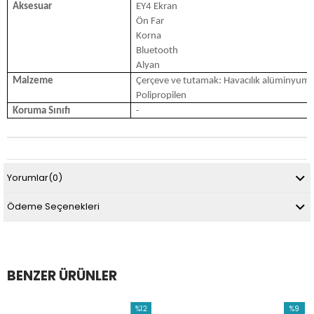
Aksesuar
EY4 Ekran
Ön Far
Korna
Bluetooth
Alyan
Malzeme
Çerçeve ve tutamak: Havacılık alüminyum 
Polipropilen
Koruma Sınıfı
-
Yorumlar
(0)
Ödeme Seçenekleri
BENZER ÜRÜNLER
%12
%9