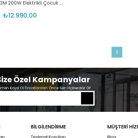
ONVO KX-03M 200W Elektrikli Çocuk Scooter - Mavi
₺12.990,00
1
Size Özel Kampanyalar
men Kayıt Ol Fırsatlardan Önce Sen Haberdar Ol!
İ
BİLGİLENDİRME
MÜŞTERİ HİZ
arı
Teslimat Koşulları
Blog