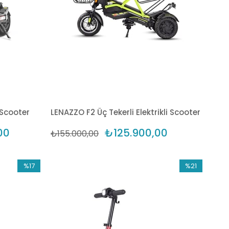
 Scooter
LENAZZO F2 Üç Tekerli Elektrikli Scooter
00
₺125.900,00
₺155.000,00
%17
%21
İndirim
İndirim
%17İndirim
%21İndirim