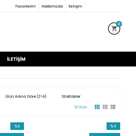
Favorilerim
Hakkımızda
İletişim
0
İLETIŞIM
Ürün Adına Göre (Z<A)
Stoktakiler
13 Ürün
%6
%4
İndirim
İndirim