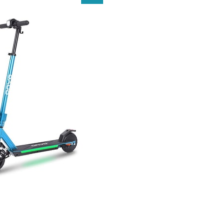
İndirim
%21İndirim