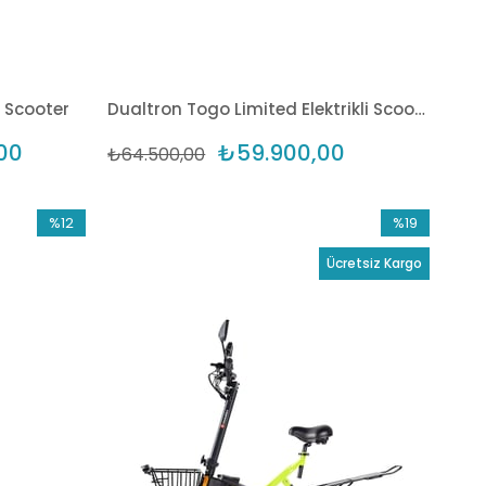
i Scooter
Dualtron Togo Limited Elektrikli Scooter
00
₺59.900,00
₺64.500,00
%12
%19
İndirim
İndirim
Ücretsiz Kargo
%12İndirim
%19İndirim