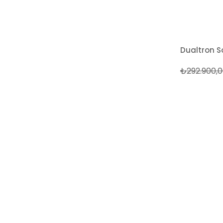
Dualtron So
₺292.900,