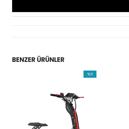
BENZER ÜRÜNLER
%11
İndirim
%11İndirim