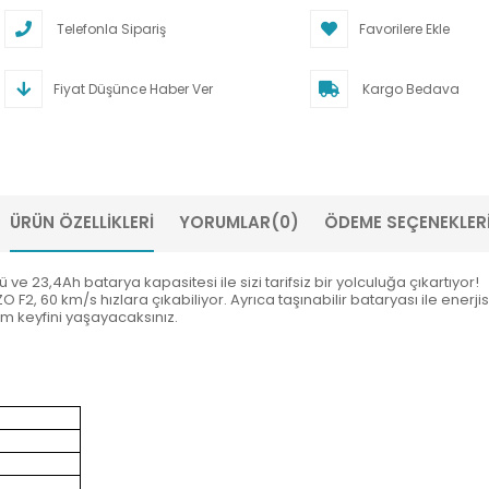
Telefonla Sipariş
Favorilere Ekle
Fiyat Düşünce Haber Ver
Kargo Bedava
ÜRÜN ÖZELLIKLERI
YORUMLAR
(0)
ÖDEME SEÇENEKLER
ve 23,4Ah batarya kapasitesi ile sizi tarifsiz bir yolculuğa çıkartıyor!
 F2, 60 km/s hızlara çıkabiliyor. Ayrıca taşınabilir bataryası ile enerj
m keyfini yaşayacaksınız.