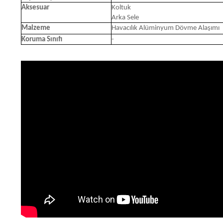
Aksesuar
Koltuk
Arka Sele
Malzeme
Havacılık Alüminyum Dövme Alaşımı
Koruma Sınıfı
-