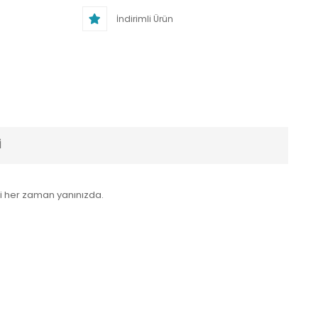
İndirimli Ürün
I
isi her zaman yanınızda.