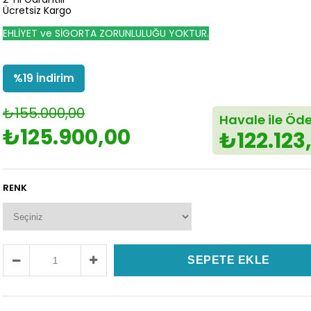
Ücretsiz Kargo
EHLİYET ve SİGORTA ZORUNLULUĞU YOKTUR.
%
19
İndirim
₺155.000,00
Havale ile Ö
₺125.900,00
₺122.123
RENK