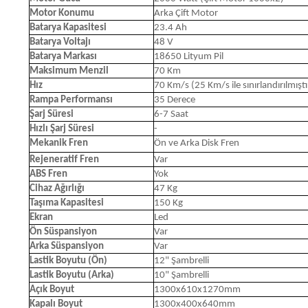
Motor Konumu
Arka Çift Motor
Batarya Kapasitesi
23.4 Ah
Batarya Voltajı
48 V
Batarya Markası
18650 Lityum Pil
Maksimum Menzil
70 Km
Hız
70 Km/s (25 Km/s ile sınırlandırılmıştı
Rampa Performansı
35 Derece
Şarj Süresi
6-7 Saat
Hızlı Şarj Süresi
-
Mekanik Fren
Ön ve Arka Disk Fren
Rejeneratif Fren
Var
ABS Fren
Yok
Cihaz Ağırlığı
47 Kg
Taşıma Kapasitesi
150 Kg
Ekran
Led
Ön Süspansiyon
Var
Arka Süspansiyon
Var
Lastik Boyutu (Ön)
12" Şambrelli
Lastik Boyutu (Arka)
10" Şambrelli
Açık Boyut
1300x610x1270mm
Kapalı Boyut
1300x400x640mm