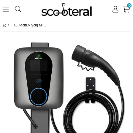
0
MatEV Şarj MT-AC-22kW-OCPP Duvar Tipi Şarj İstasyonu