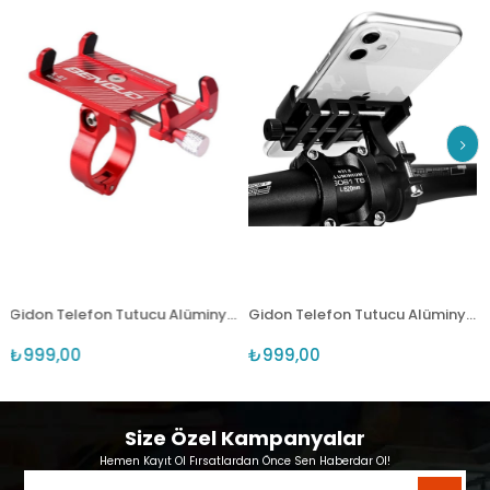
Gidon Telefon Tutucu Alüminyum Scooter ve Bisiklet Uyumlu (#8853)
Gidon Telefon Tutucu Alüminyum Scooter ve Bisiklet Uyumlu
,00
₺999,00
₺990,0
Size Özel Kampanyalar
Hemen Kayıt Ol Fırsatlardan Önce Sen Haberdar Ol!