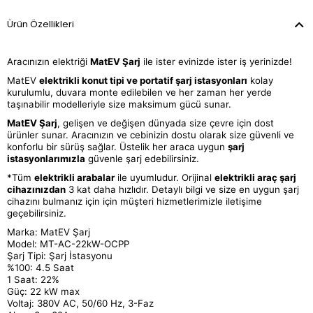
Ürün Özellikleri
Aracınızın elektriği
MatEV Şarj
ile ister evinizde ister iş yerinizde!
MatEV
elektrikli konut tipi ve portatif şarj istasyonları
kolay
kurulumlu, duvara monte edilebilen ve her zaman her yerde
taşınabilir modelleriyle size maksimum gücü sunar.
MatEV Şarj
, gelişen ve değişen dünyada size çevre için dost
ürünler sunar. Aracınızın ve cebinizin dostu olarak size güvenli ve
konforlu bir sürüş sağlar. Üstelik her araca uygun
şarj
istasyonlarımızla
güvenle şarj edebilirsiniz.
*Tüm
elektrikli arabalar
ile uyumludur. Orijinal
elektrikli araç şarj
cihazınızdan
3 kat daha hızlıdır. Detaylı bilgi ve size en uygun şarj
cihazını bulmanız için için müşteri hizmetlerimizle iletişime
geçebilirsiniz.
Marka: MatEV Şarj
Model: MT-AC-22kW-OCPP
Şarj Tipi: Şarj İstasyonu
%100: 4.5 Saat
1 Saat: 22%
Güç: 22 kW max
Voltaj: 380V AC, 50/60 Hz, 3-Faz