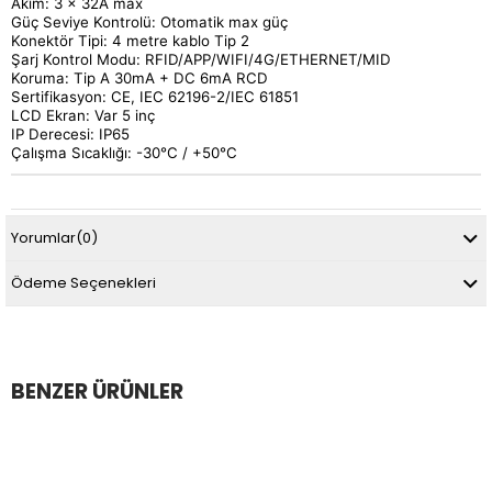
Akım: 3 x 32A max
Güç Seviye Kontrolü: Otomatik max güç
Konektör Tipi: 4 metre kablo Tip 2
Şarj Kontrol Modu: RFID/APP/WIFI/4G/ETHERNET/MID
Koruma: Tip A 30mA + DC 6mA RCD
Sertifikasyon: CE, IEC 62196-2/IEC 61851
LCD Ekran: Var 5 inç
IP Derecesi: IP65
Çalışma Sıcaklığı: -30°C / +50°C
Yorumlar
(0)
Ödeme Seçenekleri
BENZER ÜRÜNLER