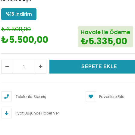
%
15
İndirim
₺6.500,00
Havale ile Ödeme
₺5.500,00
₺5.335,00
Telefonla Sipariş
Favorilere Ekle
Fiyat Düşünce Haber Ver