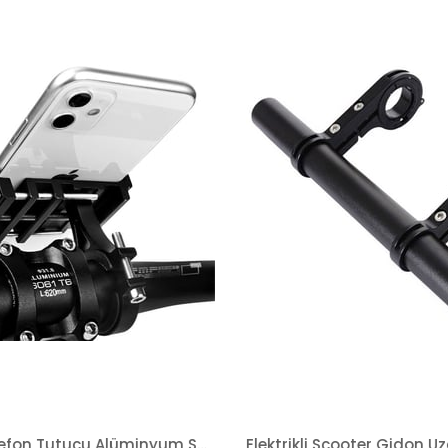
Gidon Telefon Tutucu Alüminyum Scooter ve Bisiklet Uyumlu