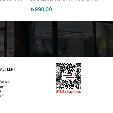
₺990,00
METLERİ
orular
dım
e?
miz