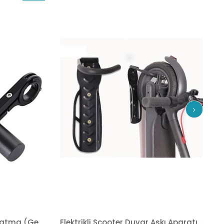
İndirim
%24İndirim
Elektrikli Scooter Gidon Uzatma (Genişletme) Aparatı Xiaomi Mi365 Pro Uyumlu
Elektrikli Scooter Duvar Askı Aparatı Xiaomi Volta Segway Citymate