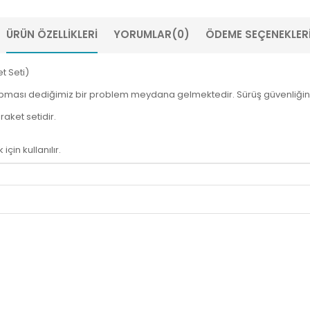
ÜRÜN ÖZELLIKLERI
YORUMLAR
(0)
ÖDEME SEÇENEKLER
t Seti)
rpması dediğimiz bir problem meydana gelmektedir. Sürüş güvenliğiniz
aket setidir.
in kullanılır.