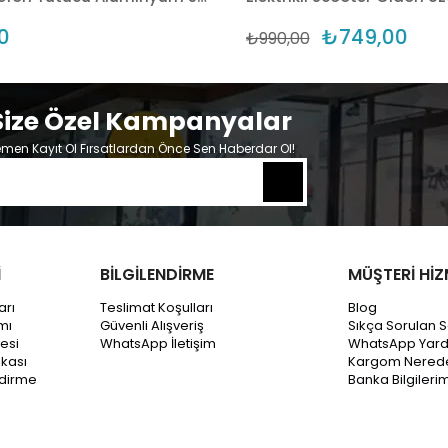
0
₺749,00
₺990,00
Size Özel Kampanyalar
men Kayıt Ol Fırsatlardan Önce Sen Haberdar Ol!
İ
BİLGİLENDİRME
MÜŞTERİ HİZ
arı
Teslimat Koşulları
Blog
mı
Güvenli Alışveriş
Sıkça Sorulan S
esi
WhatsApp İletişim
WhatsApp Yar
ikası
Kargom Nered
ndirme
Banka Bilgileri