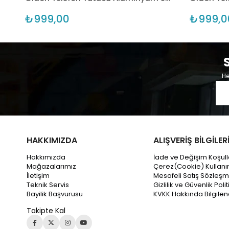
₺999,00
₺999,0
He
HAKKIMIZDA
ALIŞVERİŞ BİLGİLER
Hakkımızda
İade ve Değişim Koşull
Mağazalarımız
Çerez(Cookie) Kullanı
İletişim
Mesafeli Satış Sözleşm
Teknik Servis
Gizlilik ve Güvenlik Polit
Bayilik Başvurusu
KVKK Hakkında Bilgile
Takipte Kal