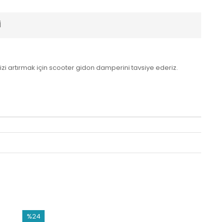
I
i artırmak için scooter gidon damperini tavsiye ederiz.
%24