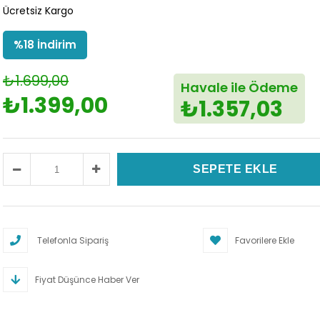
Ücretsiz Kargo
%
18
İndirim
₺1.699,00
Havale ile Ödeme
₺1.399,00
₺1.357,03
Telefonla Sipariş
Favorilere Ekle
Fiyat Düşünce Haber Ver