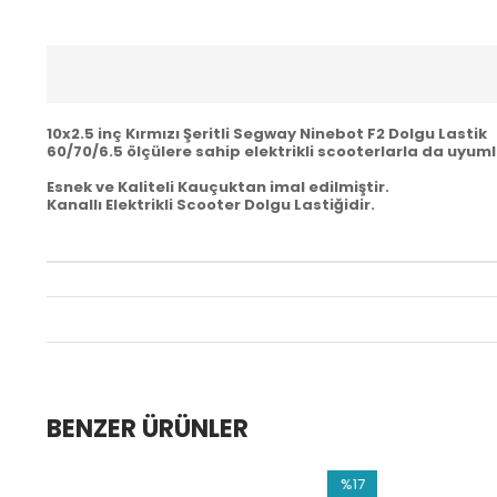
10x2.5 inç Kırmızı Şeritli Segway Ninebot F2 Dolgu Lastik
60/70/6.5 ölçülere sahip elektrikli scooterlarla da uyum
Esnek ve Kaliteli Kauçuktan imal edilmiştir.
Kanallı
Elektrikli Scooter Dolgu Lastiğidir.
BENZER ÜRÜNLER
0
%17