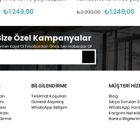
₺1.249,00
₺1.249,00
₺2.200,00
Size Özel Kampanyalar
men Kayıt Ol Fırsatlardan Önce Sen Haberdar Ol!
İ
BİLGİLENDİRME
MÜŞTERİ HİZ
arı
Teslimat Koşulları
Blog
mı
Güvenli Alışveriş
Sıkça Sorulan S
esi
WhatsApp İletişim
WhatsApp Yar
ikası
Kargom Nered
ndirme
Banka Bilgileri