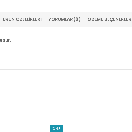
ÜRÜN ÖZELLIKLERI
YORUMLAR
(0)
ÖDEME SEÇENEKLER
ludur.
%43