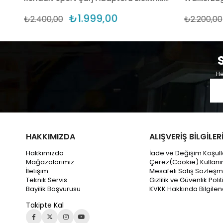
₺1.999,00
₺2.400,00
₺2.200,00
He
HAKKIMIZDA
ALIŞVERİŞ BİLGİLER
Hakkımızda
İade ve Değişim Koşull
Mağazalarımız
Çerez(Cookie) Kullanı
İletişim
Mesafeli Satış Sözleşm
Teknik Servis
Gizlilik ve Güvenlik Polit
Bayilik Başvurusu
KVKK Hakkında Bilgile
Takipte Kal