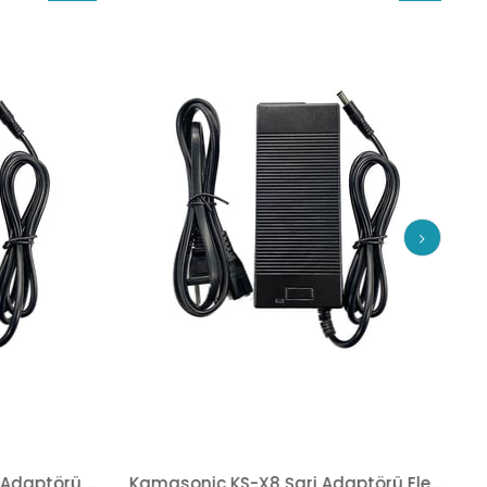
İndirim
İndirim
%43İndirim
%43İndirim
Kamosonic KS-X7F85 Şarj Adaptörü Elektrikli Scooter Yedek Parça
Kamasonic KS-X8 Şarj Adaptörü Elektrikli Scooter Yedek Parça