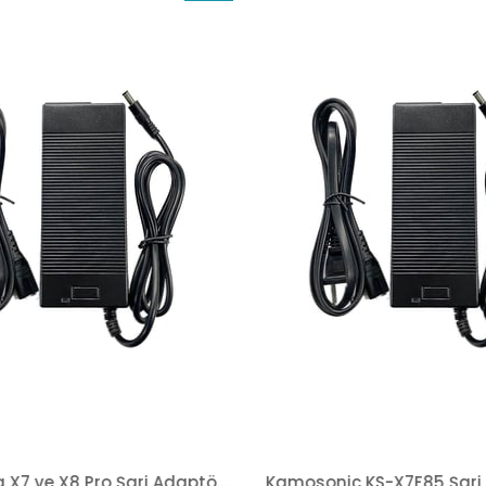
İndirim
%43İndirim
WalkerBug X7 ve X8 Pro Şarj Adaptörü Elektrikli Scooter Yedek Parça